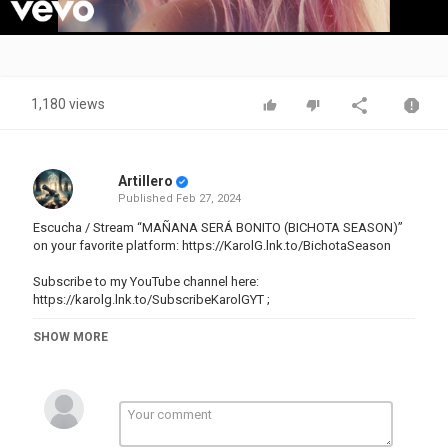
Video
1,180 views
Artillero
Published
Feb 27, 2024
Escucha / Stream “MAÑANA SERÁ BONITO (BICHOTA SEASON)”
on your favorite platform:
https://KarolG.lnk.to/BichotaSeason
Subscribe to my YouTube channel here:
https://karolg.lnk.to/SubscribeKarolGYT
;
Connect with KAROL G:
SHOW MORE
Instagram:
https://www.instagram.com/karolg/
;
Twitter:
https://twitter.com/karolg
;
TikTok:
https://www.tiktok.com/@karolg
;
Facebook:
https://www.facebook.com/KarolGOficial
;
Telegram: https://t.me/karolgupdates